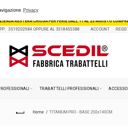
ELL'AUMENTO DI SPEDIZIONI A LIVELLO NAZIONALE LE CONSEGNE PO
 navigazione
Privacy
SPEDITI ENTRO IL 10 AGOSTO. GLI ORDINI EFFETTUATI DOPO IL 3 
AGOSTO.
AZIENDA RESTERÀ CHIUSA PER FERIE DALL'11 AL 23 AGOSTO COMPRE
PP:
3519202984 OPPURE AL 3518455588
ACCOUNT
REGIS
PROFESSIONALI
TRABATTELLI PROFESSIONALI
ACCESSO
Home
TITANIUM PRO - BASE 250x140CM