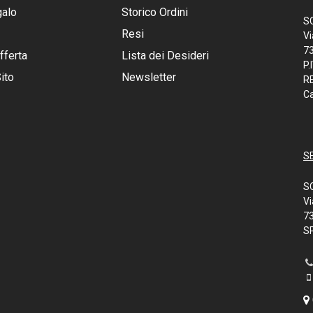
galo
Storico Ordini
S
Resi
Vi
73
fferta
Lista dei Desideri
P.
ito
Newsletter
RE
Ca
S
S
Vi
7
SP