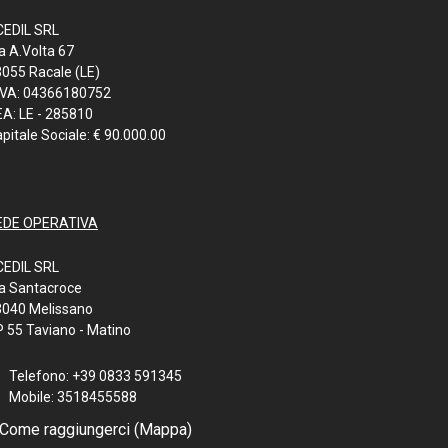
CEDIL SRL
a A.Volta 67
055 Racale (LE)
IVA: 04366180752
A: LE - 285810
pitale Sociale: € 90.000.00
EDE OPERATIVA
CEDIL SRL
a Santacroce
3040 Melissano
 55 Taviano - Matino
Telefono: +39 0833 591345
Mobile: 3518455588
Come raggiungerci (Mappa)