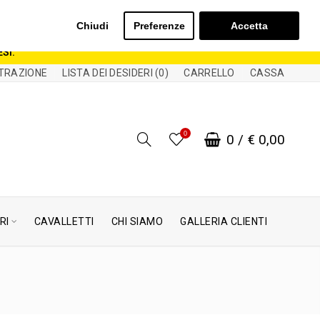
TREBBERO SUBIRE RITARDI!
AGOSTO POTREBBERO ESSERE SPEDITI A PARTIRE DAL 24
Chiudi
Preferenze
Accetta
×
SI.
TRAZIONE
LISTA DEI DESIDERI (0)
CARRELLO
CASSA
0
0
/
€ 0,00
RI
CAVALLETTI
CHI SIAMO
GALLERIA CLIENTI