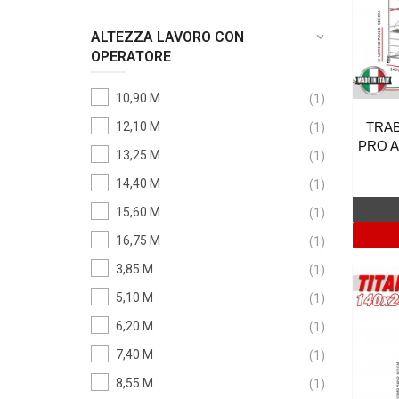
ALTEZZA LAVORO CON
OPERATORE
10,90 M
(1)
12,10 M
TRAB
(1)
PRO A
13,25 M
(1)
14,40 M
(1)
15,60 M
(1)
16,75 M
(1)
3,85 M
(1)
5,10 M
(1)
6,20 M
(1)
7,40 M
(1)
8,55 M
(1)