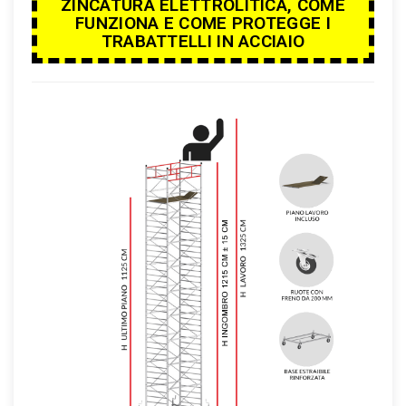
ZINCATURA ELETTROLITICA, COME
FUNZIONA E COME PROTEGGE I
TRABATTELLI IN ACCIAIO