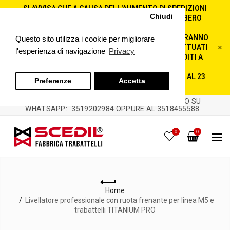
SI AVVISA CHE A CAUSA DELL'AUMENTO DI SPEDIZIONI
Chiudi
A LIVELLO NAZIONALE LE CONSEGNE POTREBBERO
SUBIRE RITARDI!
GLI ORDINI EFFETTUATI ENTRO IL 3 AGOSTO SARANNO
Questo sito utilizza i cookie per migliorare
SPEDITI ENTRO IL 10 AGOSTO. GLI ORDINI EFFETTUATI
×
l'esperienza di navigazione
Privacy
DOPO IL 3 AGOSTO POTREBBERO ESSERE SPEDITI A
PARTIRE DAL 24 AGOSTO.
L'AZIENDA RESTERÀ CHIUSA PER FERIE DALL'11 AL 23
Preferenze
Accetta
AGOSTO COMPRESI.
PER QUALSIASI DOMANDA O UN MESSAGGIO SU
WHATSAPP:
3519202984 OPPURE AL 3518455588
0
0
Home
Livellatore professionale con ruota frenante per linea M5 e
trabattelli TITANIUM PRO