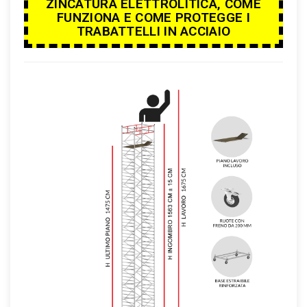
ZINCATURA ELETTROLITICA, COME
FUNZIONA E COME PROTEGGE I
TRABATTELLI IN ACCIAIO